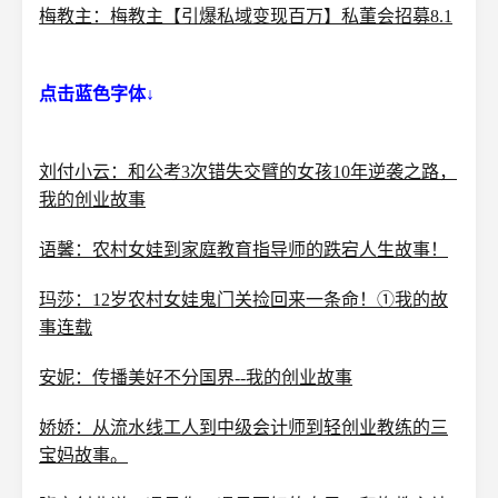
梅教主：梅教主【引爆私域变现百万】私董会招募8.1
点击蓝色字体↓
刘付小云：和公考3次错失交臂的女孩10年逆袭之路，
我的创业故事
语馨：农村女娃到家庭教育指导师的跌宕人生故事！
玛莎：12岁农村女娃鬼门关捡回来一条命！①我的故
事连载
安妮：传播美好不分国界--我的创业故事
娇娇：从流水线工人到中级会计师到轻创业教练的三
宝妈故事。