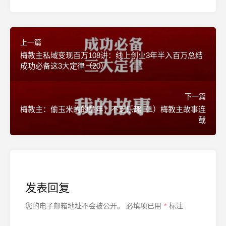
上一篇
梅教主私域变现百万108讲：线上创业3年半入百万总结
成功必备这3大定律（20）
下一篇
梅教主：偷玉米的的童年，不乏乐趣（1）梅教主故事连
载
发表回复
您的电子邮箱地址不会被公开。
必填项已用
*
标注