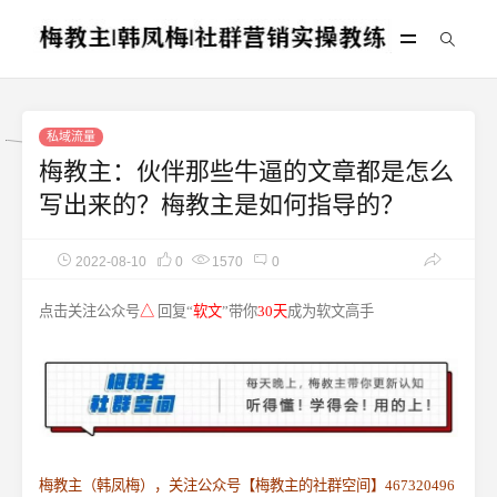
私域流量
梅教主：伙伴那些牛逼的文章都是怎么
写出来的？梅教主是如何指导的？
2022-08-10
0
1570
0
点击关注公众号
△
回复“
软文
”带你
30天
成为软文高手
梅教主（韩凤梅），关注公众号【梅教主的社群空间】467320496