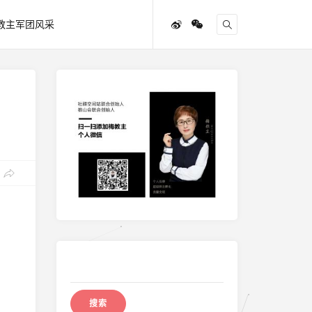
教主军团风采
搜
索：