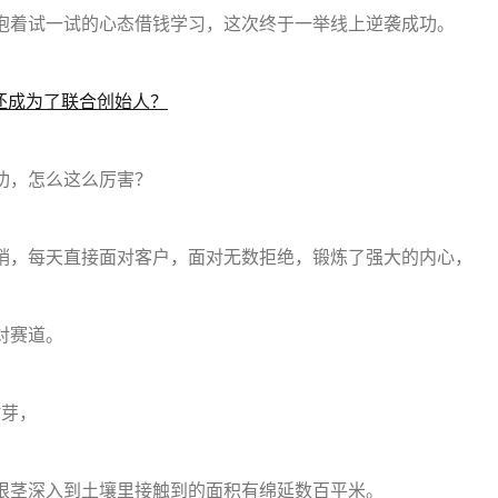
抱着试一试的心态借钱学习，这次终于一举线上逆袭成功。
，还成为了联合创始人？
功，怎么这么厉害？
营销，每天直接面对客户，面对无数拒绝，锻炼了强大的内心，
对赛道。
竹芽，
根茎深入到土壤里接触到的面积有绵延数百平米。