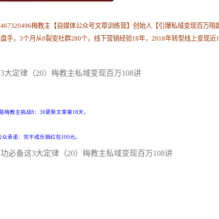
67320496梅教主【自媒体公众号文章训练营】创始人【引爆私域变现百万陪
，3个月从0裂变社群280个，线下营销经验18年，2018年转型线上变现近1
大定律（20）梅教主私域变现百万108讲
是梅教主挑战8：30更新文章第18天，
公众承诺：完不成乐捐红包100元。
必备这3大定律（20）梅教主私域变现百万108讲