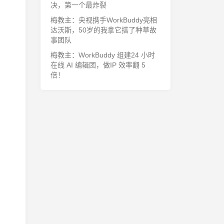
决，第一个最炸裂
梅教主：央视携手WorkBuddy亮相
达沃斯，50岁的我拿它搭了种草故
事团队
梅教主：WorkBuddy 组建24 小时
在线 AI 编辑团，做IP 效率翻 5
倍！