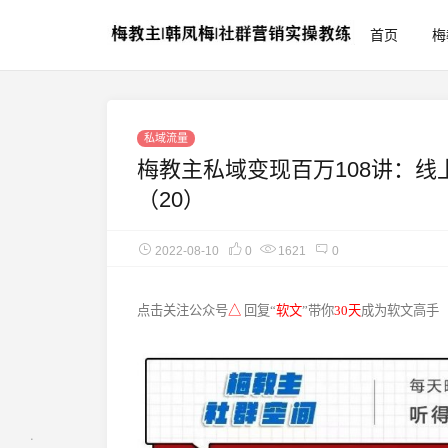
首页
梅
私域流量
梅教主私域变现百万108讲：线
（20）
2022-08-10
0
1621
0
点击关注公众号
△
回复“
软文
”带你
30天
成为软文高手