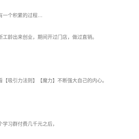
有一个积累的过程…
买断工龄出来创业，期间开过门店，做过直销。
，
看【吸引力法则】【魔力】不断强大自己的内心。
个学习群付费几千元之后，