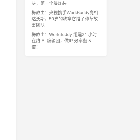
决，第一个最炸裂
梅教主：央视携手WorkBuddy亮相
达沃斯，50岁的我拿它搭了种草故
事团队
梅教主：WorkBuddy 组建24 小时
在线 AI 编辑团，做IP 效率翻 5
倍！