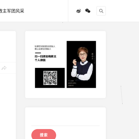
教主军团风采
搜
索：