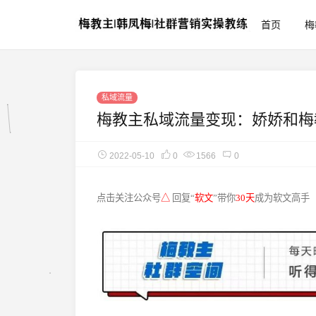
首页
梅
私域流量
梅教主私域流量变现：娇娇和梅
2022-05-10
0
1566
0
点击关注公众号
△
回复“
软文
”带你
30天
成为软文高手