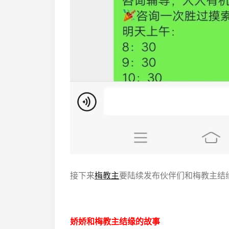
接下来
梅教主
要陆续发布伙伴们和梅教主结
娇娇和梅教主结缘的故事