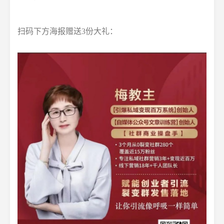
扫码下方海报赠送3份大礼：