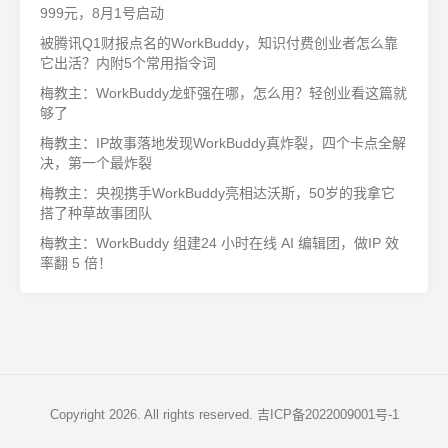
999元，8月1号启动
被腾讯Q1财报点名的WorkBuddy，知识付费创业者怎么靠
它出活？内附5个常用指令词
梅教主：WorkBuddy龙虾强在哪，怎么用？轻创业看这篇就
够了
梅教主：IP故事落地发现WorkBuddy真炸裂，四个卡点全解
决，第一个最炸裂
梅教主：央视携手WorkBuddy亮相达沃斯，50岁的我拿它
搭了种草故事团队
梅教主：WorkBuddy 组建24 小时在线 AI 编辑团，做IP 效
率翻 5 倍！
Copyright 2026. All rights reserved.
吉ICP备2022009001号-1