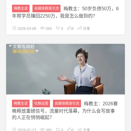
梅教主：50岁负债50万，6
梅教主说
自媒体精准引流
年帮学员赚回2250万，我是怎么做到的？
2026-03-09
369
0
0
分享
梅教主：2026春
梅教主说
社群运营
自媒体精准引流
晚释放重磅信号，流量时代落幕，为什么会写故事
的人正在悄悄崛起？
2026-02-23
395
0
0
分享