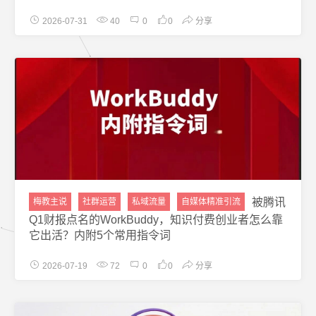
2026-07-31
40
0
0
分享
被腾讯
梅教主说
社群运营
私域流量
自媒体精准引流
Q1财报点名的WorkBuddy，知识付费创业者怎么靠
它出活？内附5个常用指令词
2026-07-19
72
0
0
分享