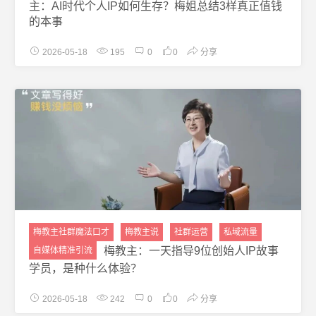
主：AI时代个人IP如何生存？梅姐总结3样真正值钱
的本事
2026-05-18
195
0
0
分享
梅教主社群魔法口才
梅教主说
社群运营
私域流量
梅教主：一天指导9位创始人IP故事
自媒体精准引流
学员，是种什么体验？
2026-05-18
242
0
0
分享