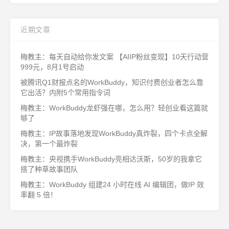
近期文章
梅教主：每天自动给你发文案 【AIIP粉丝变现】10天行动营
999元，8月1号启动
被腾讯Q1财报点名的WorkBuddy，知识付费创业者怎么靠
它出活？内附5个常用指令词
梅教主：WorkBuddy龙虾强在哪，怎么用？轻创业看这篇就
够了
梅教主：IP故事落地发现WorkBuddy真炸裂，四个卡点全解
决，第一个最炸裂
梅教主：央视携手WorkBuddy亮相达沃斯，50岁的我拿它
搭了种草故事团队
梅教主：WorkBuddy 组建24 小时在线 AI 编辑团，做IP 效
率翻 5 倍！