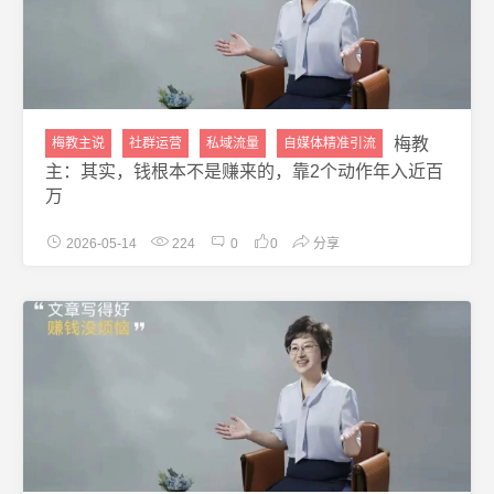
梅教
梅教主说
社群运营
私域流量
自媒体精准引流
主：其实，钱根本不是赚来的，靠2个动作年入近百
万
2026-05-14
224
0
0
分享