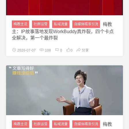
梅教
梅教主说
社群运营
私域流量
自媒体精准引流
主：IP故事落地发现WorkBuddy真炸裂，四个卡点
全解决，第一个最炸裂
2026-07-07
108
0
0
分享
梅教
梅教主说
社群运营
私域流量
自媒体精准引流