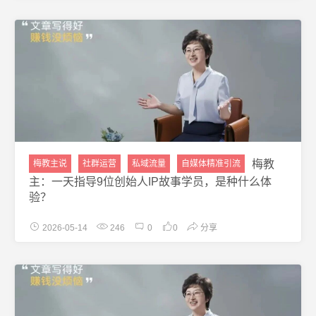
梅教
梅教主说
社群运营
私域流量
自媒体精准引流
主：一天指导9位创始人IP故事学员，是种什么体
验？
2026-05-14
246
0
0
分享