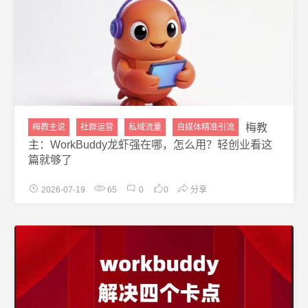
梅教
梅教主说
社群运营
私域流量
自媒体精准引流
主：WorkBuddy龙虾强在哪，怎么用？轻创业看这
篇就够了
2026-07-19
65
0
0
分享