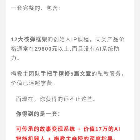
一套完整的、包含:
12大核弹框架
的创始人IP课程，同类产品价
格通常在
29800元
以上,而且没有AI系统助
力。
梅教主团队
手把手精修5篇文章
的私教服务，
价值已远超学费。
而现在，你获得的远不止这些。
你得到的是一套：
可传承的故事变现系统
+
价值17万的AI
智能机器人
+
梅教主亲授的深度指导
。