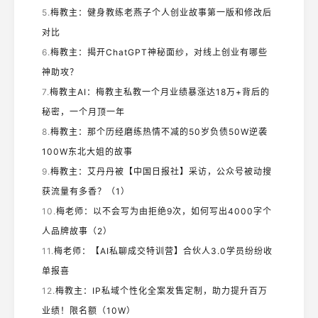
5.
梅教主：健身教练老燕子个人创业故事第一版和修改后
对比
6.
梅教主：揭开ChatGPT神秘面纱，对线上创业有哪些
神助攻？
7.
梅教主AI：梅教主私教一个月业绩暴涨达18万+背后的
秘密，一个月顶一年
8.
梅教主：那个历经磨练热情不减的50岁负债50W逆袭
100W东北大姐的故事
9.
梅教主：艾丹丹被【中国日报社】采访，公众号被动搜
获流量有多香？（1）
10.
梅老师：以不会写为由拒绝9次，如何写出4000字个
人品牌故事（2）
11.
梅老师：【AI私聊成交特训营】合伙人3.0学员纷纷收
单报喜
12.
梅教主：IP私域个性化全案发售定制，助力提升百万
业绩！限名额（10W）