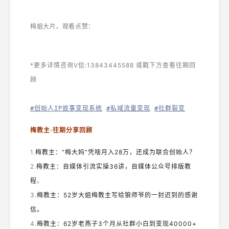
梅姐大片，观看点赞：
*更多详情咨询V信:13843445588 或戳下方查看往期回
顾
#创始人IP故事变现系统
#私域流量变现
#社群裂变
梅教主·往期分享回顾
1.
梅教主：“梅大妈”凭啥月入28万，还成为联合创始人？
2.
梅教主：自媒体引流实操36讲，自媒体公众号排版教
程
。
3.
梅教主：52岁大姐梅教主写给狼师爷的一封迟到的感谢
信。
4.
梅教主：62岁老燕子3个月从社群小白到变现40000+