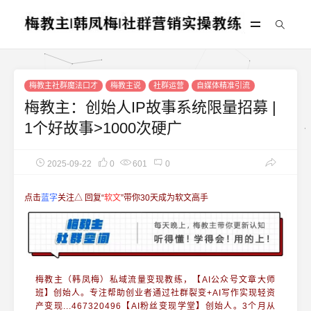
梅教主社群魔法口才
梅教主说
社群运营
自媒体精准引流
梅教主：创始人IP故事系统限量招募 |
1个好故事>1000次硬广
2025-09-22
0
601
0
点击
蓝字
关注△ 回复
“
软文
”
带你30天成为软文高手
梅教主（韩凤梅）
私域流量变现
教练，【AI公众号文章大师
班】创始人。专注帮助创业者通过
社群裂变+AI写作
实现轻资
产变现...
467320496【AI粉丝变现学堂】创始人。3个月从