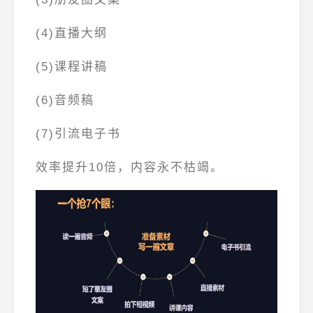
(4)直播大纲
(5)课程讲稿
(6)音频稿
(7)引流电子书
效率提升10倍，内容永不枯竭。