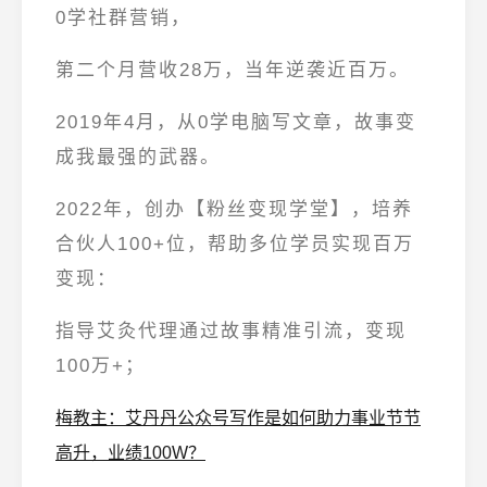
0学社群营销，
第二个月营收28万，当年逆袭近百万
。
2019年4月
，从0学电脑写文章，故事变
成我最强的武器。
2022年
，创办【粉丝变现学堂】，
培养
合伙人100+位
，帮助多位学员实现百万
变现：
指导
艾灸代理
通过故事精准引流，
变现
100万+
；
梅教主：艾丹丹公众号写作是如何助力事业节节
高升，业绩100W？