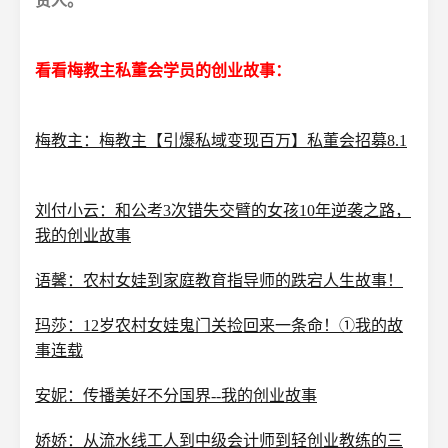
贵人。
看看梅教主私董会学员的创业故事：
梅教主：梅教主【引爆私域变现百万】私董会招募8.1
刘付小云：和公考3次错失交臂的女孩10年逆袭之路，
我的创业故事
语馨：农村女娃到家庭教育指导师的跌宕人生故事！
玛莎：12岁农村女娃鬼门关捡回来一条命！①我的故
事连载
安妮：传播美好不分国界--我的创业故事
娇娇：从流水线工人到中级会计师到轻创业教练的三