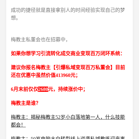
成功的捷径就是直接拿别人的时间经验实现自己的梦
想。
梅教主私董会也在招募中，
如果你想学习引流转化成交商业变现百万闭环系统：
建议你报名梅教主【引爆私域变现百万私董会】目前
还在优惠中虽然价值
413960元；
6月末前仅仅
2680
元，持续涨价中；
梅教主是谁？
梅教主：揭秘梅教主52岁小白落地第一人，什么技能
都会！
梅教主：50岁电脑大白转型线上逆袭私域教练迎来事