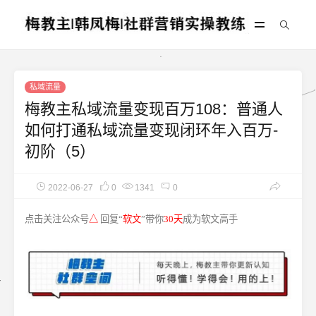
私域流量
梅教主私域流量变现百万108：普通人
如何打通私域流量变现闭环年入百万-
初阶（5）
2022-06-27
0
1341
0
点击关注公众号
△
回复“
软文
”带你
30天
成为软文高手