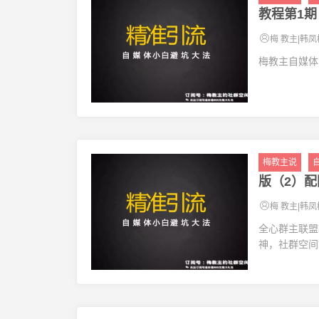
教程第1期
梅 教主|韩凤
梅教主自媒体
梅教主说
版（2）
梅 教主|韩凤
全心群主联盟
神，社群空间站