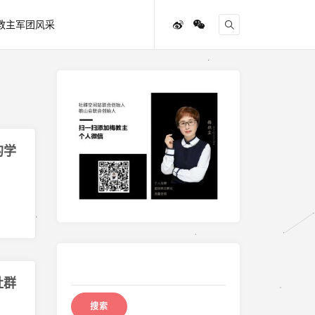
教主军团风采
的学
搜
索：
社群