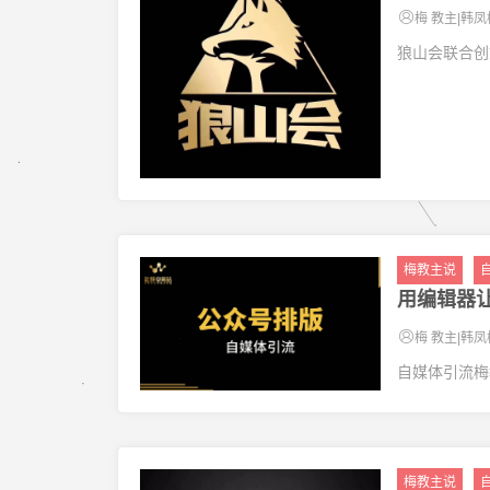
梅 教主|韩凤
狼山会联合创
梅教主说
用编辑器
梅 教主|韩凤
自媒体引流梅
梅教主说