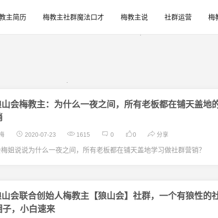
教主简历
梅教主社群魔法口才
梅教主说
社群运营
梅
狼山会梅教主：为什么一夜之间，所有老板都在铺天盖地
销
梅
2020-07-23
1615
0
0
分享
会梅姐说说为什么一夜之间，所有老板都在铺天盖地学习做社群营销？
狼山会联合创始人梅教主【狼山会】社群，一个有狼性的
圈子，小白速来