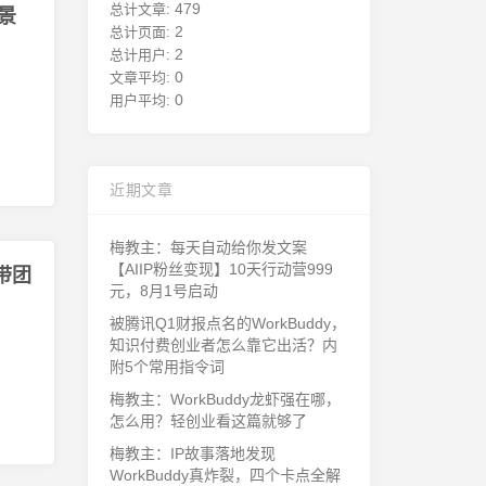
479
总计文章:
景
2
总计页面:
2
总计用户:
0
文章平均:
0
用户平均:
近期文章
梅教主：每天自动给你发文案
【AIIP粉丝变现】10天行动营999
带团
元，8月1号启动
被腾讯Q1财报点名的WorkBuddy，
知识付费创业者怎么靠它出活？内
附5个常用指令词
梅教主：WorkBuddy龙虾强在哪，
怎么用？轻创业看这篇就够了
梅教主：IP故事落地发现
WorkBuddy真炸裂，四个卡点全解