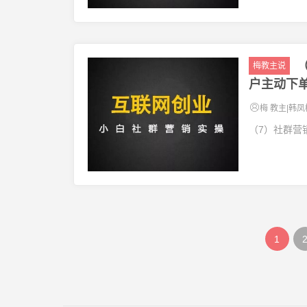
梅教主说
户主动下
梅 教主|韩凤
（7）社群营
1