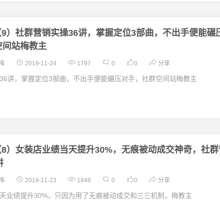
（9）社群营销实操36讲，掌握定位3部曲，不出手便能碾
空间站梅教主
梅
2019-11-24
1797
0
0
分享
36讲，掌握定位3部曲，不出手便能碾压对手，社群空间站梅教主
（8）女装店业绩当天提升30%，无痕被动成交神奇，社群
讲
梅
2019-11-23
1848
0
0
分享
天业绩提升30%，只因为用了无痕被动成交和三三机制，梅教主