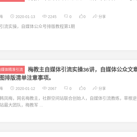
梅
2020-01-13
2245
0
0
分享
引流实操，自媒体公众号排版教程第1期
梅教主自媒体引流实操36讲，自媒体公众文
自媒体精准引流
配图排版清单注意事项。
梅
2020-01-12
2067
0
0
分享
​韩凤梅，网名梅教主，社群空间站联合创始人，自媒体引流教练，草根逆
最大团队，梅教军 ...