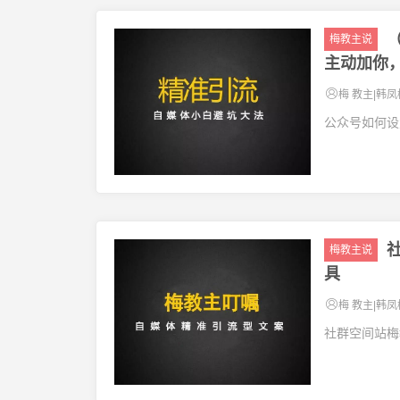
梅教主说
主动加你
梅 教主|韩凤
公众号如何设
梅教主说
具
梅 教主|韩凤
社群空间站梅