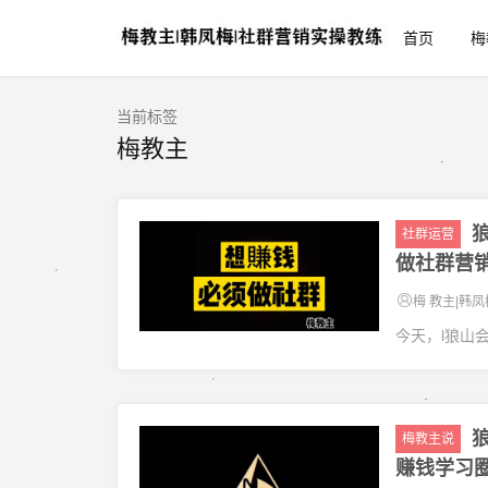
首页
梅
当前标签
梅教主
社群运营
做社群营
梅 教主|韩凤
今天，l狼山
梅教主说
赚钱学习