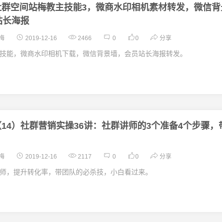
社群空间站梅教主技能3，微商水印相机素材转发，微信背
站长海报
梅
2019-12-16
2466
0
0
分享
技能，微商水印相机下载，微信背景墙，会员站长海报转发。
（14）社群营销实操36讲：社群讲师的3个准备4个步骤，
梅
2019-12-16
2117
0
0
分享
师，提升转化率，带团队的必杀技，小白看过来。