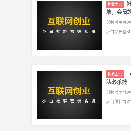
梅教主说
墙，会员
梅 教主|韩凤
小白站长基础
梅教主说
队必杀技
梅 教主|韩凤
如何做社群讲