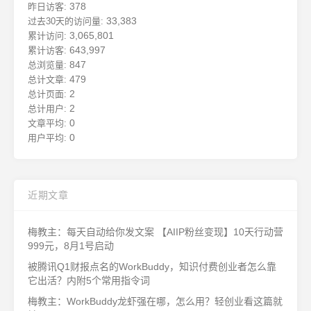
378
昨日访客:
33,383
过去30天的访问量:
3,065,801
累计访问:
643,997
累计访客:
847
总浏览量:
479
总计文章:
2
总计页面:
2
总计用户:
0
文章平均:
0
用户平均:
近期文章
梅教主：每天自动给你发文案 【AIIP粉丝变现】10天行动营
999元，8月1号启动
被腾讯Q1财报点名的WorkBuddy，知识付费创业者怎么靠
它出活？内附5个常用指令词
梅教主：WorkBuddy龙虾强在哪，怎么用？轻创业看这篇就