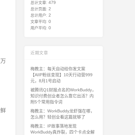
479
总计文章:
2
总计页面:
2
总计用户:
0
文章平均:
0
用户平均:
近期文章
是万
梅教主：每天自动给你发文案
【AIIP粉丝变现】10天行动营999
元，8月1号启动
被腾讯Q1财报点名的WorkBuddy，
知识付费创业者怎么靠它出活？内
附5个常用指令词
很鲜
梅教主：WorkBuddy龙虾强在哪，
怎么用？轻创业看这篇就够了
梅教主：IP故事落地发现
死
WorkBuddy真炸裂，四个卡点全解