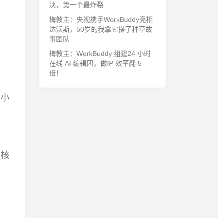
决，第一个最炸裂
梅教主：央视携手WorkBuddy亮相
。
达沃斯，50岁的我拿它搭了种草故
事团队
梅教主：WorkBuddy 组建24 小时
在线 AI 编辑团，做IP 效率翻 5
倍！
量小
用核