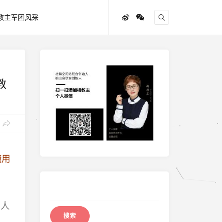
教主军团风采
教
懂用
搜
索：
的人