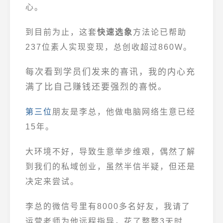
心。
到目前为止，
这套
快速选象
方法论已帮助
237位素人实现变现，总创收超过860W。
每次看到学员们发来的喜讯，我的内心充
满了比自己赚钱还要强烈的喜悦。
第三位
朋友
是李总，他做电脑网络生意已经
15年。
大环境不好，导致生意举步维艰，偶然了解
到我们的私域创业，虽然半信半疑，但还是
决定来尝试。
李总的微信号里有8000多名好友，我请了
运营老师为他远程指导，花了整整3天时