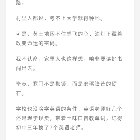
路。
村里人都说，考不上大学就得种地。
可是
，
黄土地困不住想飞的心，油灯下藏着
改变命运的密码。
我不认命，家里人也这样想，咱非要读好书
闯出去。
毕竟，寒门不是枷锁，而是磨砺锋芒的砺
石。
学校也没啥学英语的条件，英语老师好几个
还是现学现卖，带着土味口音教单词，记得
初中三年换了7个英语老师。