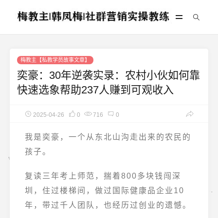
梅教主【私教学员故事文章】
奕豪：30年逆袭实录：农村小伙如何靠
快速选象帮助237人赚到可观收入
2025-04-26
0
716
0
我是奕豪，一个从东北山沟走出来的农民的
孩子。
复读三年考上师范，揣着800多块钱闯深
圳，住过楼梯间，做过
国际健康品企业10
年
，带过千人团队，也经历过创业的遗憾。