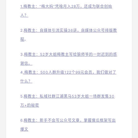
1.梅教主：“梅大妈”凭啥月入28万，还成为联合创始
人？
2.
梅教主：自媒体引流实操36讲，自媒体公众号排版教
程
。
3.
梅教主：52岁大姐梅教主写给狼师爷的一封迟到的感
谢信。
4
.梅教主：500人群升级122个99元会员，我们做对了
什么？
5.
梅教主：私域社群江湖黑马53岁大姐一场群发售30
万+的秘密
6.
梅教主：新手不会写公众号文章，掌握傻瓜框架写出
爆文