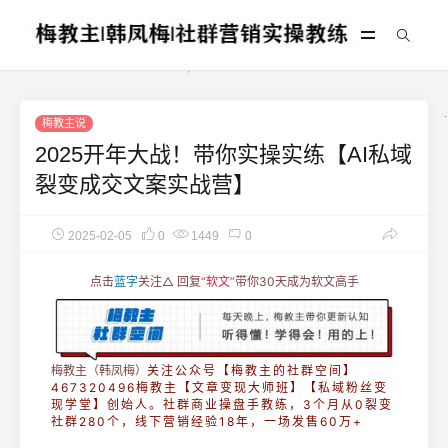
梅教主说
2025开年大战！带你实操实练【AI私域
裂变成交文案实战营】
2025-02-05
0
1449
0
点击
蓝字
关注△ 回复
“软文”
带你30天成为软文高手
梅教主（韩凤梅）
关注公众号【梅教主的社群空间】
467320496梅教主【文章变现大师班】【私域粉丝变
现学堂】创始人。社群商业操盘手教练，3个月从0裂变
社群280个，线下营销经验18年，一场发售60万+