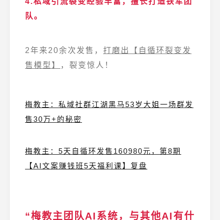
4.私域引流裂变经验丰富，擅长打造铁军团
队。
2年来20余次发售，
打磨出【自循环裂变发
售模型】
，裂变惊人！
梅教主：私域社群江湖黑马53岁大姐一场群发
售30万+的秘密
梅教主：5天自循环发售160980元，第8期
【AI文案赚钱班5天福利课】复盘
“梅教主团队AI系统，与其他AI有什