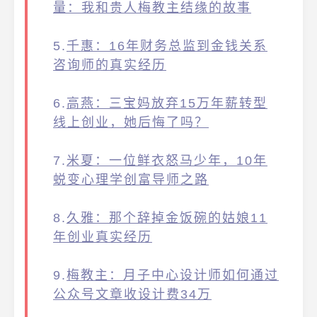
量：我和贵人梅教主结缘的故事
5.
千惠：16年财务总监到金钱关系
咨询师的真实经历
6.
高燕：三宝妈放弃15万年薪转型
线上创业，她后悔了吗？
7.
米夏：一位鲜衣怒马少年，10年
蜕变心理学创富导师之路
8.
久雅：那个辞掉金饭碗的姑娘11
年创业真实经历
9.
梅教
主：月子中心设计师如何通过
公众号文章收设计费34万