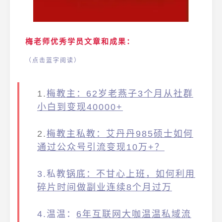
梅老师优秀学员文章和成果：
（点击蓝字阅读）
1.
梅教主：62岁老燕子3个月从社群
小白到变现40000+
2.
梅教主私教：艾丹丹985硕士如何
通过公众号引流变现10万+？
3.私教
锅底：不甘心上班，如何利用
碎片时间做副业连续8个月过万
4.温温：
6年互联网大咖温温私域流