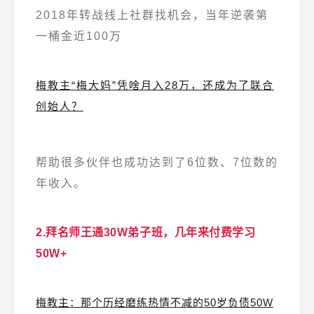
2018年转战线上社群找机会，当年逆袭第
一桶金近100万
梅教主“梅大妈”凭啥月入28万，还成为了联合
创始人？
帮助很多伙伴也成功达到了6位数、7位数的
年收入。
2.拜名师王通30W弟子班，几年来付费学习
50W+
梅教主：那个历经磨练热情不减的50岁负债50W