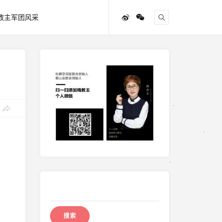
教主军团风采
搜
索：