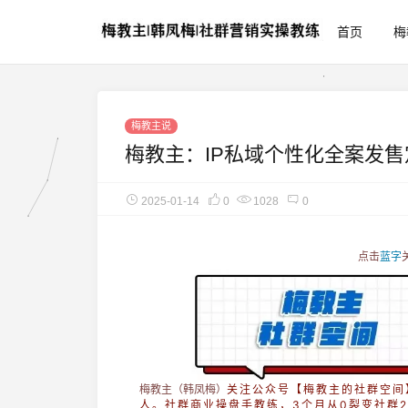
首页
梅
梅教主说
梅教主：IP私域个性化全案发
2025-01-14
0
1028
0
点击
蓝字
梅教主（韩凤梅）
关注公众号【梅教主的社群空间】
人。社群商业操盘手教练，3个月从0裂变社群2