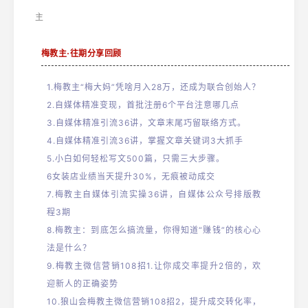
主
梅教主·往期分享回顾
1.梅教主“梅大妈”凭啥月入28万，还成为联合创始人？
2.自媒体精准变现，首批注册6个平台注意哪几点
3
.自媒体精准引流36讲，文章末尾巧留联络方式。
4
.自媒体精准引流36讲，掌握文章关键词3大抓手
5
.小白如何轻松写文500篇，只需三大步骤。
6
女装店业绩当天提升30%，无痕被动成交
7.
梅教主自媒体引流实操36讲，自媒体公众号排版教
程3期
8.
梅教主：到底怎么搞流量，你得知道“赚钱”的核心心
法是什么？
9.梅教主微信营销108招1.让你成交率提升2倍的，欢
迎新人的正确姿势
10
.狼山会梅教主微信营销108招2，提升成交转化率，