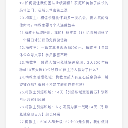
19.
如何能让我们团队业绩翻倍？家庭和美孩子成长的
绝佳法门，私域运营官第二课
20.
梅教主：相信永远比怀疑多一次机会，傻人真的有
傻命吗？梅教主要写个人连载故事
21.
梅教主私域陪跑：我的社群故事（1）给邻居组建了
一个讲口才知识的免费微信群
22.梅教主：一篇文章变现近6000元，梅教主【自媒
体公众号文章】学员报喜不断
23
.梅教主：普通人如何私域快速变现，2天500付费
粉丝10节大课10位导师10位主持人做对了什么？
24
.梅教主引爆私域：梅教主超人有点石成金的手，希
望被点吗？梅教主还是宝藏姐你来挖吗？
25
.梅教主引爆私域：14天【引爆私域变现百万】训练
营运营官们风采
26
.梅教主引爆私域：人才发展为第一战略14天【引爆
私域变现百万】组长风采
27
.梅教主：500人群升级122个99元会员，我们做对