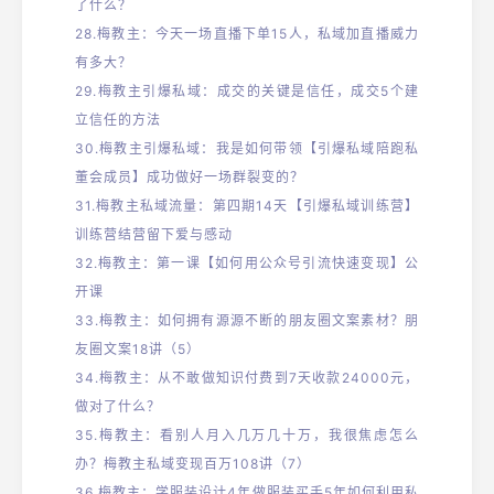
了什么？
28
.梅教主：今天一场直播下单15人，私域加直播威力
有多大？
29
.梅教主引爆私域：成交的关键是信任，成交5个建
立信任的方法
30
.梅教主引爆私域：我是如何带领【引爆私域陪跑私
董会成员】成功做好一场群裂变的？
31
.梅教主私域流量：第四期14天【引爆私域训练营】
训练营结营留下爱与感动
32
.梅教主：第一课【如何用公众号引流快速变现】公
开课
33.
梅教主：如何拥有源源不断的朋友圈文案素材？朋
友圈文案18讲（5）
34.梅教主：从不敢做知识付费到7天收款24000元，
做对了什么？
35.
梅教主：看别人月入几万几十万，我很焦虑怎么
办？梅教主私域变现百万108讲（7）
36.
梅教主：学服装设计4年做服装买手5年如何利用私