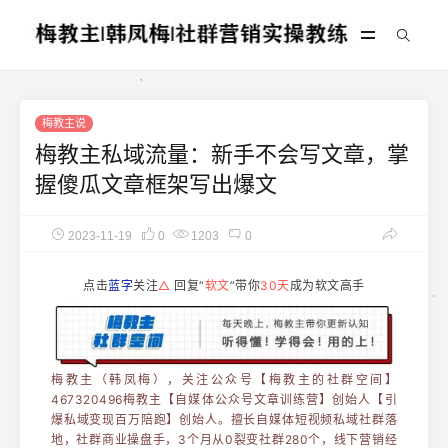
梅教主说
梅教主私域流量：新手不会写文章，掌
握傻瓜文章框架写出爆文
2023-11-19
0
1203
0
点击
蓝字
关注
△
回复“
软文
”带你
30天
成为软文高手
梅教主（韩凤梅），关注公众号【梅教主的社群空间】
467320496梅教主【自媒体公众号文章训练营】创始人【引
爆私域变现百万陪跑】创始人。擅长自媒体短视频私域社群落
地，社群商业操盘手，3个月从0裂变社群280个，线下营销经