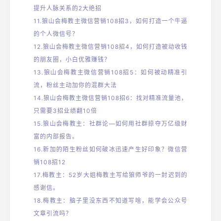
提升人脉关系的2大绝招
11.
狼山会梅教主微信营销108招3，如何打造一个牛逼
的个人微信号？
12.狼山会梅教主微信营销108招4，如何打造被动收钱
的朋友圈，小白优雅赚钱？
13.
狼山会梅教主微信营销108招5：如何被动精准引
流，粉丝主动加你的混群大法
14.
狼山会梅教主微信营销108招6：找对精准流量池，
只需要3招业绩翻10倍
15.
狼山会梅教主：社群论—如何用社群掠夺万亿级财
富的内部报告。
16.
新加的陌生粉丝如何破冰迅速产生好印象？微信营
销108招12
17.
梅教主：52岁大姐梅教主写给狼师爷的一封迟到的
感谢信。
18.
梅教主：脑子里没东西不知道写啥，能学会公众号
文章引流吗？