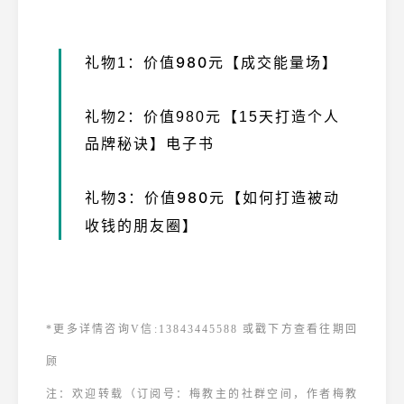
价值980元【成交能量场】
礼物1：
礼物2：价值980元【15天打造个人
品牌秘诀】电子书
礼物3：价值980元【如何打造被动
收钱的朋友圈】
*更多详情咨询V信:13843445588 或戳下方查看往期回
顾
注：欢迎转载（订阅号：梅教主的社群空间，作者梅教