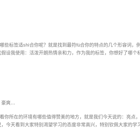
哪些标签适shì合你呢？就是找到最符fú合你的特点的几个形容词，
就假设我使用：活泼开朗热情亲和力，作为我的标签，你想好了哪个
，豪爽…
看看你所在的环境有哪些值得赞美的地方，就是我们今天说的：亮点
说，今天看到大家特别渴望学习的态度非常高兴，特别钦佩大家的学