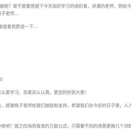
感谢呢？是不是要感谢下今天组织学习的组织者，讲课的老师，例如
杨子老师…
希望或者祝愿说一下…
梅！
这么爱学习，态度这么认真，更加的钦佩大家！
台，感谢杨子老师给我们鼓励和支持，希望我们在今后的日子里，人
神奇吧？放之四海而皆准的万能公式，只需要不同的场景更换几个词