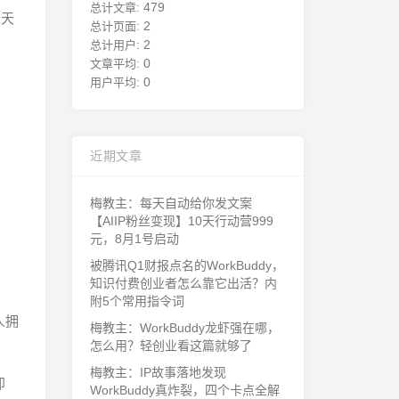
479
总计文章:
今天
2
总计页面:
2
总计用户:
0
文章平均:
0
用户平均:
近期文章
梅教主：每天自动给你发文案
【AIIP粉丝变现】10天行动营999
元，8月1号启动
被腾讯Q1财报点名的WorkBuddy，
知识付费创业者怎么靠它出活？内
附5个常用指令词
人拥
梅教主：WorkBuddy龙虾强在哪，
怎么用？轻创业看这篇就够了
梅教主：IP故事落地发现
即
WorkBuddy真炸裂，四个卡点全解