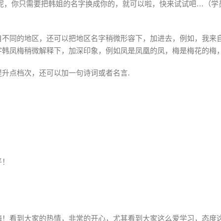
呢，你只需要把韩姐的名字换成你的，就可以啦，快来试试吧…（学
自不同的地区，还可以把地区名字稍微形容下，加进去，例如，我来
字韩凤梅稍微解释下，加深印象，例如凤是凤凰的凤，梅是梅花的梅
升点档次，还可以加一句诗词或者名言.
！
平！
梅！看到大家的热情，非常的开心，尤其看到大家这么爱学习，态度