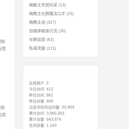
梅教主军团风采
(13)
梅教主社群魔法口才
(25)
梅教主说
(327)
自媒体精准引流
(30)
社群运营
(63)
例如
私域流量
(111)
标签
2
在线用户:
412
今日访问:
861
昨日访问:
408
昨日访客:
33,904
，例
过去30天的访问量:
3,065,601
累计访问:
习态
643,874
累计访客:
1,143
总浏览量: