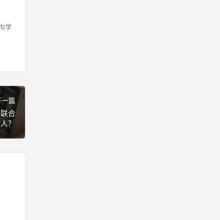
构学
下一篇
了联合
始人？