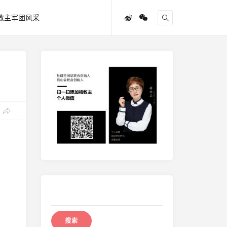
教主军团风采
搜
索：