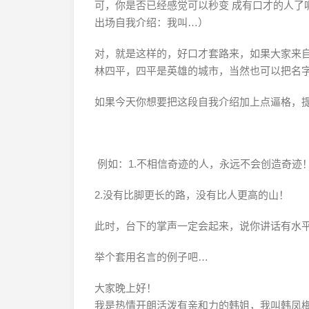
可，你是否已经感觉可以秒变 成有口才的人了
出场自我介绍：我叫…）
对，就是这样的，好口才套路来，如果大家来
林四平，四平是英雄的城市，当然也可以把名
如果今天你想要把这段自我介绍加上点逼格，提
例如：1.不相信奇迹的人，永远不会创造奇迹
2.没有比脚更长的路，没有比人更高的山！
此时，台下的掌声一定会起来，说你讲话有水
举个套用名言的例子吧…
大家晚上好！
我是热情开朗活泼有亲和力的韩姐，我叫韩凤