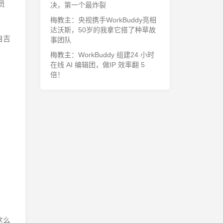
员
决，第一个最炸裂
梅教主：央视携手WorkBuddy亮相
达沃斯，50岁的我拿它搭了种草故
自吉
事团队
，
梅教主：WorkBuddy 组建24 小时
在线 AI 编辑团，做IP 效率翻 5
倍！
这么