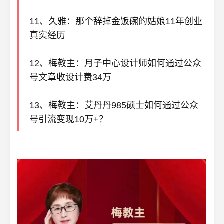
11、
久雅：那个辞掉金饭碗的姑娘11年创业
真实经历
12
、
梅教主：月子中心设计师如何通过公众
号文章收设计费34万
13、
梅教主：艾丹丹985硕士如何通过公众
号引流变现10万+？