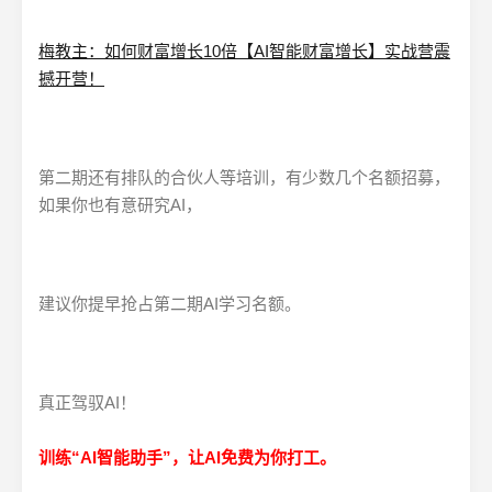
梅教主：如何财富增长10倍【AI智能财富增长】实战营震
撼开营！
第二期还有排队的合伙人等培训，有少数几个名额招募，
如果你也有意研究AI，
建议你提早抢占第二期AI学习名额。
真正驾驭AI！
训练“AI智能助手”，让AI免费为你打工。