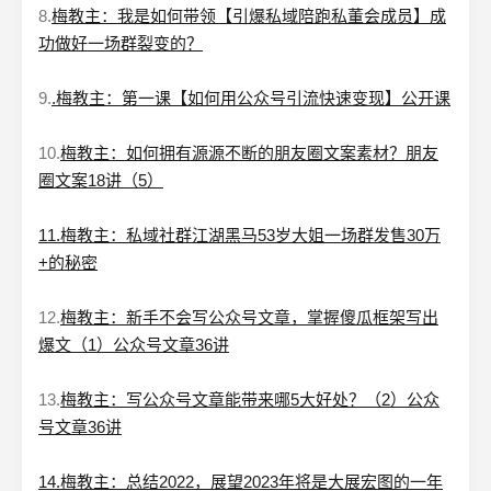
8.
梅教主：我是如何带领【引爆私域陪跑私董会成员】成
功做好一场群裂变的？
9.
.梅教主：第一课【如何用公众号引流快速变现】公开课
10.
梅教主：如何拥有源源不断的朋友圈文案素材？朋友
圈文案18讲（5）
11.梅教主：私域社群江湖黑马53岁大姐一场群发售30万
+的秘密
12.
梅教主：新手不会写公众号文章，掌握傻瓜框架写出
爆文（1）公众号文章36讲
13.
梅教主：写公众号文章能带来哪5大好处？（2）公众
号文章36讲
14.梅教主：总结2022，展望2023年将是大展宏图的一年