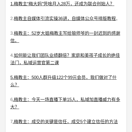
1.梅教主“梅大妈”凭啥月入28万，还成为联合创始人？
2.
梅教主自媒体引流实操36讲，自媒体公众号排版教程
。
3.
梅教主：52岁大姐梅教主写给狼师爷的一封迟到的感谢
信。
4.
如何能让我们团队业绩翻倍？家庭和美孩子成长的绝佳
法门，私域运营官第二课
5.梅教主：500人群升级122个99元会员，我们做对了什
么？
6
.梅教主：今天一场直播下单15人，私域加直播威力有多
大？
7
.梅教主：成交的关键是信任，成交5个建立信任的方法