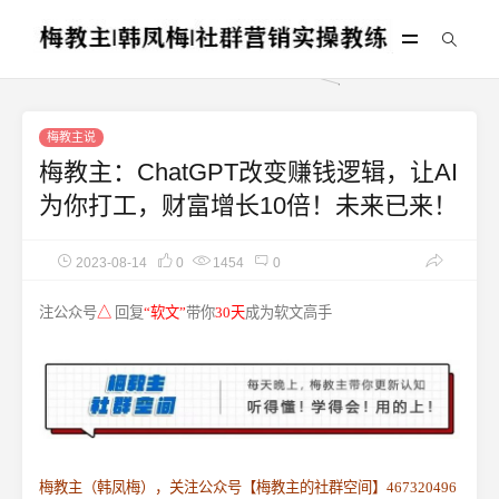
梅教主说
梅教主：ChatGPT改变赚钱逻辑，让AI
为你打工，财富增长10倍！未来已来！
2023-08-14
0
1454
0
注公众号
△
回复
“软文”
带你
30天
成为软文高手
梅教主（韩凤梅），关注公众号【梅教主的社群空间】467320496