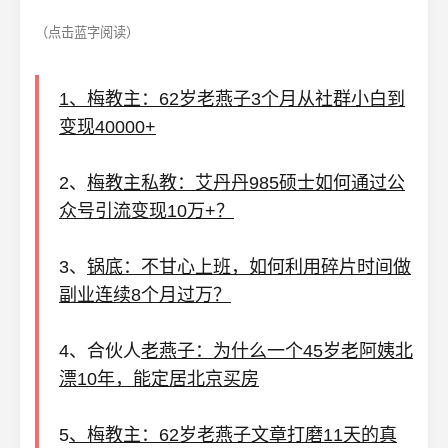
（点击蓝字阅读）
1、梅教主：62岁老燕子3个月从社群小白到
变现40000+
2、
梅教主私教：艾丹丹985硕士如何通过公
众号引流变现10万+？
3、
锅底：不甘心上班，如何利用碎片时间做
副业连续8个月过万？
4、合伙人
老燕子：为什么一个45岁老阿姨北
漂10年，能定居北京买房
5
、梅教主：62岁老燕子文章打磨11天的真