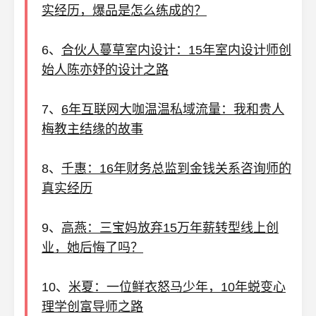
实经历，爆品是怎么练成的？
6、
合伙人蔓草室内设计：15年室内设计师创
始人陈亦妤的设计之路
7、
6年互联网大咖温温私域流量：我和贵人
梅教主结缘的故事
8、
千惠：16年财务总监到金钱关系咨询师的
真实经历
9、
高燕：三宝妈放弃15万年薪转型线上创
业，她后悔了吗？
10、
米夏：一位鲜衣怒马少年，10年蜕变心
理学创富导师之路