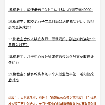
15.梅教主：62岁老燕子3个月从社群小白到变现40000+
16.
梅教主：62岁老燕子文章打磨11天的真实经历，爆品
是怎么练成的？
17
.梅教主合伙人锅底老师：职场妈妈，副业如何连续5个
月月入过万？
18.梅教主：月子中心设计师如何通过公众号文章收设计
费34万
19.
梅教主：健身教练老燕子个人创业故事第一版和修改
后对比
梅教主，大名韩凤梅，梅教主【自媒体公众号文章私教】【引爆私
域变现百万】创始人。专门分享小白能听得懂看得上的互联网创业