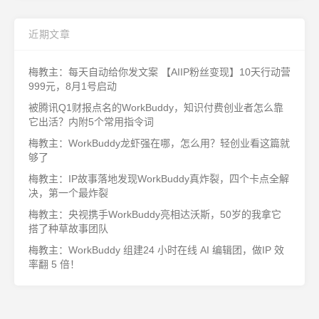
近期文章
梅教主：每天自动给你发文案 【AIIP粉丝变现】10天行动营
999元，8月1号启动
被腾讯Q1财报点名的WorkBuddy，知识付费创业者怎么靠
它出活？内附5个常用指令词
梅教主：WorkBuddy龙虾强在哪，怎么用？轻创业看这篇就
够了
梅教主：IP故事落地发现WorkBuddy真炸裂，四个卡点全解
决，第一个最炸裂
梅教主：央视携手WorkBuddy亮相达沃斯，50岁的我拿它
搭了种草故事团队
梅教主：WorkBuddy 组建24 小时在线 AI 编辑团，做IP 效
率翻 5 倍！