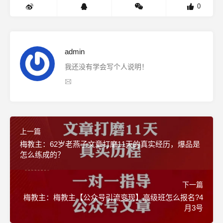
0
admin
我还没有学会写个人说明！
上一篇
梅教主：62岁老燕子文章打磨11天的真实经历，爆品是
怎么练成的？
下一篇
梅教主：梅教主【公众号引流变现】高级班怎么报名?4
月3号