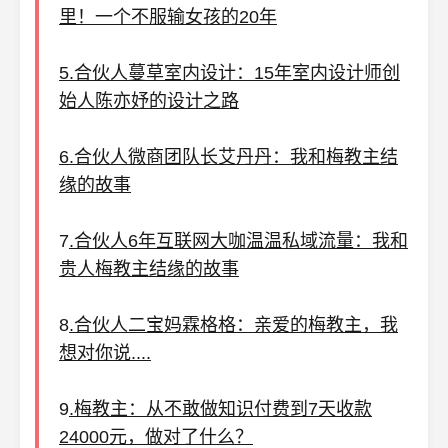
里！一个不服输女孩的20年
5.合伙人蔓草室内设计：15年室内设计师创
始人陈亦妤的设计之路
6.合伙人微商团队长艾丹丹：我和梅教主结
缘的故事
7
.合伙人6年互联网大咖温温私域流量：我和
贵人梅教主结缘的故事
8
.合伙人二宝妈霖格格：亲爱的梅教主，我
想对你说....
9
.梅教主：从不敢做知识付费到7天收款
24000元，做对了什么？