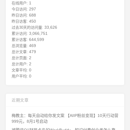
1
在线用户:
297
今日访问:
688
昨日访问:
450
昨日访客:
33,626
过去30天的访问量:
3,066,751
累计访问:
644,599
累计访客:
469
总浏览量:
479
总计文章:
2
总计页面:
2
总计用户:
0
文章平均:
0
用户平均:
近期文章
梅教主：每天自动给你发文案 【AIIP粉丝变现】10天行动营
999元，8月1号启动
被腾讯Q1财报点名的WorkBuddy，知识付费创业者怎么靠