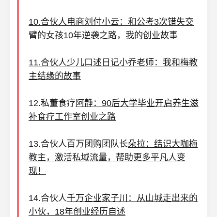
10.合伙人电商刘付小云：和公考3次错失交
臂的女孩10年逆袭之路，我的创业故事
11.合伙人少儿口述日记小乔老师：我和梅教
主结缘的故事
12.私董食疗
阿静：90后大学毕业开启养生滋
补食疗工作室创业之路
13.合伙人百万团购团队长
朵拉
：结识大咖梅
教主，激活私域流量，帮助更多平凡人变
现！
14.合伙人
千万企业家子川：从山城走出来的
小伙，18年创业经历自述