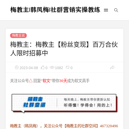
梅教主说
梅教主：梅教主【粉丝变现】百万合伙
人限时招募中
2023-04-08
0
1082
0
关注公众号
△
回复
“软文”
带你
30天
成为软文高手
梅教主（韩凤梅），关注公众号【梅教主的社群空间】467320496