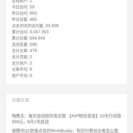
1
在线用户:
59
今日访问:
850
昨日访问:
485
昨日访客:
33,408
过去30天的访问量:
3,067,363
累计访问:
644,944
累计访客:
596
总浏览量:
479
总计文章:
2
总计页面:
2
总计用户:
0
文章平均:
0
用户平均:
近期文章
梅教主：每天自动给你发文案 【AIIP粉丝变现】10天行动营
999元，8月1号启动
被腾讯Q1财报点名的WorkBuddy，知识付费创业者怎么靠