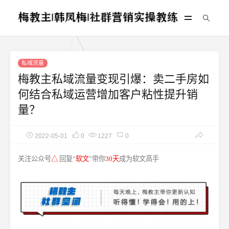
私域流量
梅教主私域流量变现引爆：卖二手房如
何结合私域运营增加客户粘性提升销
量？
2022-05-01
0
1227
0
关注公众号
△
回复“
软文
”带你
30天
成为软文高手