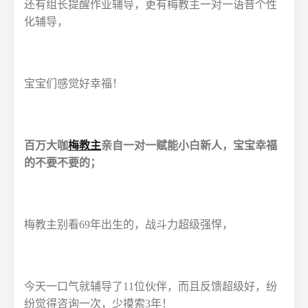
还有组长提醒作业辅导，更有梅教主一对一语音个性
化辅导，
宝宝们感觉好幸福！
百万大咖
梅教主
亲自一对一赋能小白新人，宝宝幸福
的不要不要的；
梅教主别看69年出生的，战斗力超级强悍，
今天一口气就辅导了11位伙伴，而且反馈超级好，纷
纷觉得咨询一次，少摸索3年！