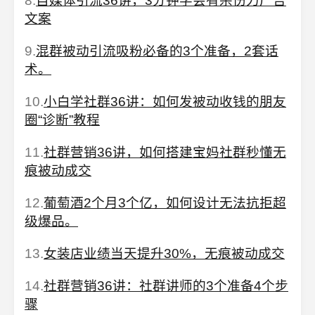
8.
自媒体引流36讲，3分钟学会有杀伤力广告
文案
9.
混群被动引流吸粉必备的3个准备，2套话
术。
10.
小白学社群36讲：如何发被动收钱的朋友
圈“诊断”教程
11.
社群营销36讲，如何搭建宝妈社群秒懂无
痕被动成交
12.
葡萄酒2个月3个亿，如何设计无法抗拒超
级爆品。
13.
女装店业绩当天提升30%，无痕被动成交
14.
社群营销36讲：社群讲师的3个准备4个步
骤