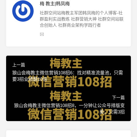
梅 教主|韩凤梅
社群空间站梅教主军团韩凤梅的个人博客-社
群盈利实战教练 社群营销大神 社群空间站联
合创始人 社群商业架构学践行者
上一篇
狼山会梅教主微信营销108招6：找对精准流量池，只需
要3招业绩翻10倍
下一篇
狼山会梅教主微信营销108招8，一分钟让公众号排版变
美，只需3招