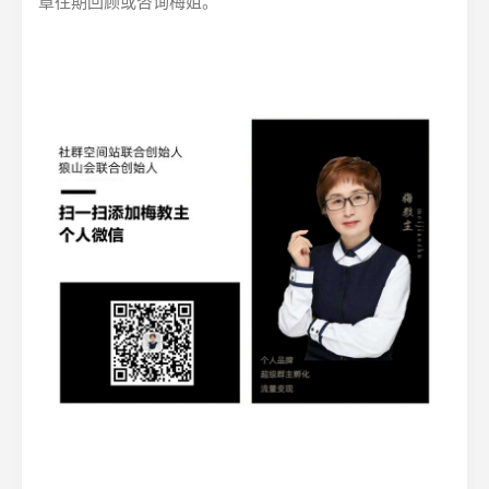
章往期回顾或咨询梅姐。