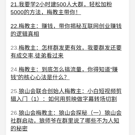
21.我要学2小时建500人大群，轻松加粉
5000的方法，梅教主带你！
22.梅教主：赚钱，带你揭秘互联网创业赚钱
的逻辑真相
23.
梅教主：怎样群发更有效，我要群发还要
有成交率,徒弟看过来
24.
梅教主：到底怎么搞流量，你得知道“赚
钱”的核心心法是什么？
25.
狼山会联合创始人梅教主：小白短视频剪
辑入门（1）：如何用剪映做字幕转场切割
26.
狼山会梅教主：狼山会探秘（一）狼山会
社群启动，狼师爷在群里说了哪些不为人知
的秘密