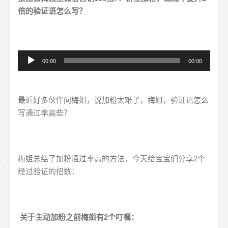
倍的验证语怎么写？
音
00:00
00:00
频
播
放
最近好多伙伴问梅姐，说加粉太难了，梅姐，验证语怎么
器
写通过率高些？
梅姐总结了加粉通过率高的方法，今天给宝宝们分享2个
经过验证的招数：
关于主动加粉之前梅姐有2个叮嘱：