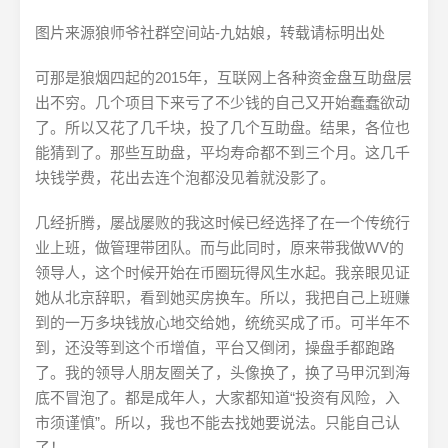
图片来源狼师爷社群空间站-九姑娘，转载请标明出处
可那是狼烟四起的2015年，互联网上各种资金盘互助盘层
出不穷。几个项目下来亏了不少钱的自己又开始蠢蠢欲动
了。所以又花了几千块，投了几个互助盘。结果，各位也
能猜到了。那些互助盘，平均寿命都不到三个月。这几千
块钱学费，花出去连个泡都没见着就没影了。
几经折腾，屡战屡败的我这时候已经选择了在一个传统行
业上班，做管理带团队。而与此同时，原来带我做WV的
领导人，这个时候开始在币圈玩得风生水起。我亲眼见证
她从北京辞职，看到她买房换车。所以，我把自己上班赚
到的一万多块钱放心地交给她，统统买成了币。可半年不
到，还没等到这个币增值，平台又倒闭，操盘手都跑路
了。我的领导人朋友圈关了，头像换了，换了马甲沉到海
底不冒泡了。都是成年人，大家都知道“投资有风险，入
市须谨慎”。所以，我也不能去找她要说法。只能自己认
了！