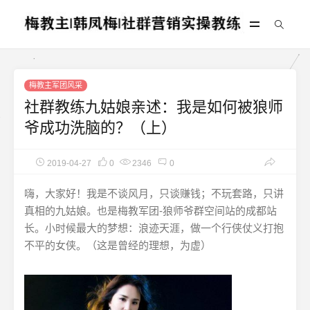
梅教主军团风采
社群教练九姑娘亲述：我是如何被狼师
爷成功洗脑的？（上）
2019-04-27
0
2346
0
嗨，大家好！我是不谈风月，只谈赚钱；不玩套路，只讲
真相的九姑娘。也是梅教军团-狼师爷群空间站的成都站
长。小时候最大的梦想：浪迹天涯，做一个行侠仗义打抱
不平的女侠。（这是曾经的理想，为虚）