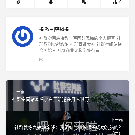
0
梅 教主|韩凤梅
社群空间站梅教主军团韩凤梅的个人博客-社
群盈利实战教练 社群营销大神 社群空间站联
合创始人 社群商业架构学践行者
上一篇
社群空间站95后小白王昕逆袭月入过万
下一篇
社群教练九姑娘亲述：我是如何被狼师爷成功洗脑的？
（中）