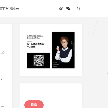
教主军团风采
章，
搜
索：
自己