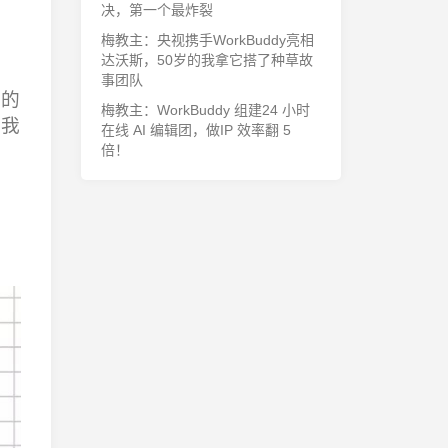
决，第一个最炸裂
梅教主：央视携手WorkBuddy亮相
达沃斯，50岁的我拿它搭了种草故
事团队
索的
梅教主：WorkBuddy 组建24 小时
到我
在线 AI 编辑团，做IP 效率翻 5
倍！