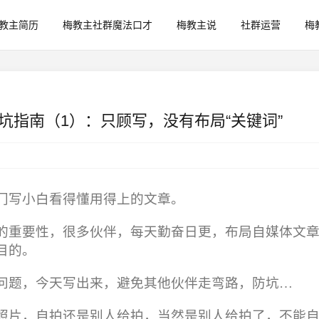
教主简历
梅教主社群魔法口才
梅教主说
社群运营
梅
坑指南（1）：只顾写，没有布局“关键词”
门写小白看得懂用得上的文章。
的重要性，很多伙伴，每天勤奋日更，布局自媒体文
目的。
问题，今天写出来，避免其他伙伴走弯路，防坑…
照片，自拍还是别人给拍，当然是别人给拍了，不能