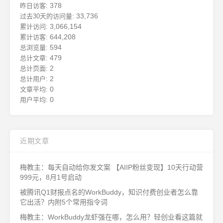
378
昨日访客:
33,736
过去30天的访问量:
3,066,154
累计访问:
644,208
累计访客:
594
总浏览量:
479
总计文章:
2
总计页面:
2
总计用户:
0
文章平均:
0
用户平均:
近期文章
梅教主：每天自动给你发文案 【AIIP粉丝变现】10天行动营
999元，8月1号启动
被腾讯Q1财报点名的WorkBuddy，知识付费创业者怎么靠
它出活？内附5个常用指令词
梅教主：WorkBuddy龙虾强在哪，怎么用？轻创业看这篇就