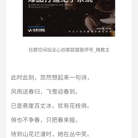
社群空间站全心创客联盟狼师爷_梅教主
此时此刻，忽然想起来一句诗，
风雨送春归，飞雪迎春到。
已是悬崖百丈冰，犹有花枝俏。
俏也不争春，只把春来报。
待到山花烂漫时，她在丛中笑。