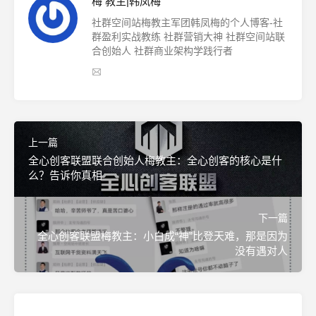
梅 教主|韩凤梅
社群空间站梅教主军团韩凤梅的个人博客-社
群盈利实战教练 社群营销大神 社群空间站联
合创始人 社群商业架构学践行者
上一篇
全心创客联盟联合创始人梅教主：全心创客的核心是什
么？告诉你真相
下一篇
全心创客联盟梅教主：小白成“神”比登天难，那是因为
没有遇对人