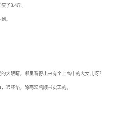
了3.4斤。
达到。
灵的大眼睛，哪里看得出来有个上高中的大女儿呀？
血，通经络，除寒湿后顺带实现的。