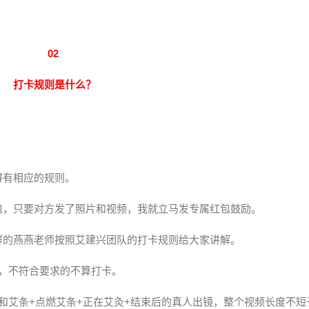
02
打卡规则是什么？
得有相应的规则。
包，只要对方发了照片和视频，我就立马发专属红包鼓励。
群的燕燕老师按照艾建兴团队的打卡规则给大家讲解。
，不符合要求的不算打卡。
和艾条+点燃艾条+正在艾灸+结束后的真人出镜，整个视频长度不短