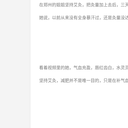
在郑州的姐姐坚持艾灸，把灸量加上去后，三天瘦
她说，以前从来没有全身暴汗过，还是灸量没
看着视频里的她，气血充盈，唇红齿白，水灵
坚持艾灸，减肥并不是唯一目的，只是在补气