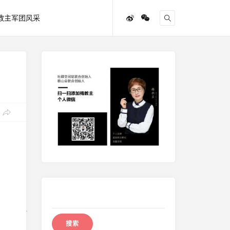
教主军团风采
搜
索：