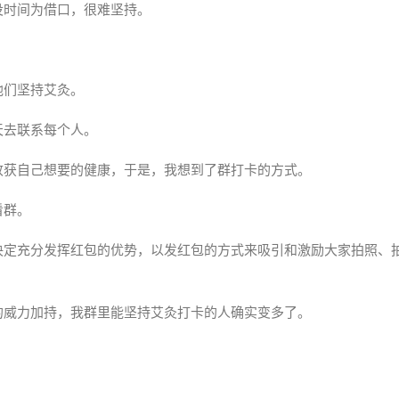
没时间为借口，很难坚持。
他们坚持艾灸。
天去联系每个人。
收获自己想要的健康，于是，我想到了群打卡的方式。
看群。
决定充分发挥红包的优势，以发红包的方式来吸引和激励大家拍照、
的威力加持，我群里能坚持艾灸打卡的人确实变多了。