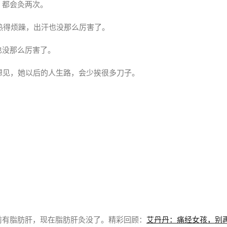
，都会灸两次。
得热得烦躁，出汗也没那么厉害了。
也没那么厉害了。
想见，她以后的人生路，会少挨很多刀子。
前有脂肪肝，现在脂肪肝灸没了。精彩回顾：
艾丹丹：痛经女孩，别