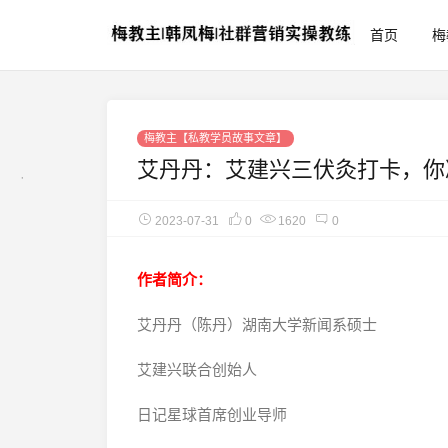
首页
梅
梅教主【私教学员故事文章】
艾丹丹：艾建兴三伏灸打卡，你
2023-07-31
0
1620
0
作者简介：
艾丹丹（陈丹）湖南大学新闻系硕士
艾建兴联合创始人
日记星球首席创业导师