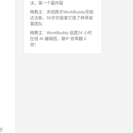
决，第一个最炸裂
梅教主：央视携手WorkBuddy亮相
达沃斯，50岁的我拿它搭了种草故
事团队
梅教主：WorkBuddy 组建24 小时
在线 AI 编辑团，做IP 效率翻 5
倍！
于